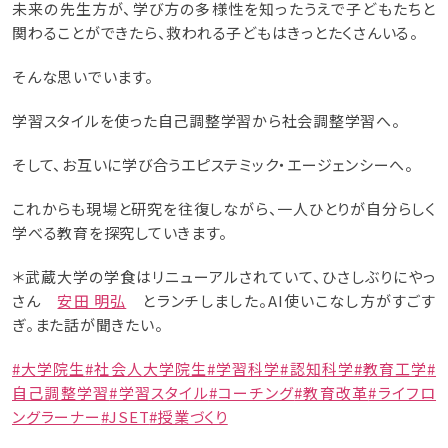
未来の先生方が、学び方の多様性を知ったうえで子どもたちと
関わることができたら、救われる子どもはきっとたくさんいる。
そんな思いでいます。
学習スタイルを使った自己調整学習から社会調整学習へ。
そして、お互いに学び合うエピステミック・エージェンシーへ。
これからも現場と研究を往復しながら、一人ひとりが自分らしく
学べる教育を探究していきます。
＊武蔵大学の学食はリニューアルされていて、ひさしぶりにやっ
さん
安田 明弘
とランチしました。AI使いこなし方がすごす
ぎ。また話が聞きたい。
#大学院生
#社会人大学院生
#学習科学
#認知科学
#教育工学
#
自己調整学習
#学習スタイル
#コーチング
#教育改革
#ライフロ
ングラーナー
#JSET
#授業づくり