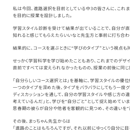
私は今回、進路選択を目前としている中3の皆さんに、これま
を目的に授業を設計しました。
学習スタイル診断を受けて結果が出ていることで、自分が直
知れると感じてもらえたらいいなと先生方と事前に打ち合わ
結果的に、コースを選ぶときに“学びのタイプ”という視点も
せっかく学習科学を学び始めたこともあり、これまでのデザ
直前ですべては変えられなかったものの、授業の前後に同じ
「自分らしいコース選択とは」を基軸に、学習スタイルの優位
一つのタイプを深めた後、タイプをバラバラにしてもう一度グ
ディスカッションを通して、自分の学習スタイルや感じ方の違
考えているんだ」と、学びを“自分ごと”として捉え始めていま
思春期の彼らが自分や他者を客観的に見つめ、その違いを“
その後、まっちゃん先生からは
「進路のことはもちろんですが、それ以前にゆっくり自分に目