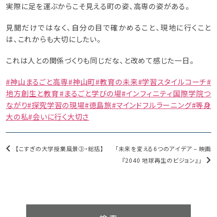
実際に足を運ぶからこそ見える町の姿、高専の姿がある。
見聞だけではなく、自分の目で確かめること、現地に行くこと
は、これからも大切にしたい。
これは人との関係づくりも同じだな、と改めて感じた一日。
#神山まるごと高専
#神山町
#教育の未来
#学習スタイルコーチ
#
地方創生と教育
#まるごと学びの場
#インフィニティ国際学院つ
ながり
#探究学習の現場
#徳島旅
#マインドフルラーニング
#等身
大の私
#会いに行く大切さ
【こすぎの大学授業風景③・総括】
「未来を変える6つのアイデア – 映画
『2040 地球再生のビジョン』」