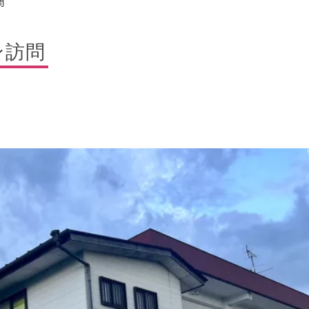
問
ン訪問