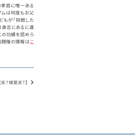
の家庭に唯一ある
アムは何度もお父
どもが「挑戦した
は身近にあるに違
この功績を認めら
画開催の情報は
こ
派？視覚派？】