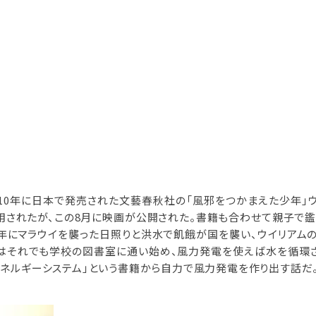
10年に日本で発売された文藝春秋社の「風邪をつかまえた少年」ウ
用されたが、この8月に映画が公開された。書籍も合わせて親子で鑑
1年にマラウイを襲った日照りと洪水で飢餓が国を襲い、ウイリアム
ムはそれでも学校の図書室に通い始め、風力発電を使えば水を循環
エネルギーシステム」という書籍から自力で風力発電を作り出す話だ