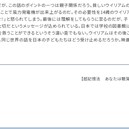
だが、この話のポイントの一つは親子関係だろう。貧しいウイリアム
ことで風力発電機が出来上がるのだ。その必要性を14歳のウイリ
！」と怒られてしまう。最後には理解をしてもらうに至るのだが、子
が大切だというメッセージが込められている。日本では学校の図書館
を救うことができるというそう遠い昔でもない。ウイリアムはその後
。同じ世界の話を日本の子どもたちはどう受け止めるだろうか。映
【超記憶法 あなたは聴覚